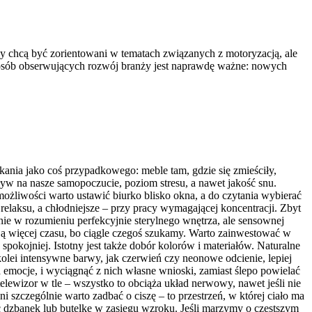
rzy chcą być zorientowani w tematach związanych z motoryzacją, ale
az osób obserwujących rozwój branży jest naprawdę ważne: nowych
nia jako coś przypadkowego: meble tam, gdzie się zmieściły,
ływ na nasze samopoczucie, poziom stresu, a nawet jakość snu.
możliwości warto ustawić biurko blisko okna, a do czytania wybierać
 relaksu, a chłodniejsze – przy pracy wymagającej koncentracji. Zbyt
ie w rozumieniu perfekcyjnie sterylnego wnętrza, ale sensownej
mują więcej czasu, bo ciągle czegoś szukamy. Warto zainwestować w
spokojniej. Istotny jest także dobór kolorów i materiałów. Naturalne
 kolei intensywne barwy, jak czerwień czy neonowe odcienie, lepiej
a emocje, i wyciągnąć z nich własne wnioski, zamiast ślepo powielać
elewizor w tle – wszystko to obciąża układ nerwowy, nawet jeśli nie
zczególnie warto zadbać o ciszę – to przestrzeń, w której ciało ma
 dzbanek lub butelkę w zasięgu wzroku. Jeśli marzymy o częstszym