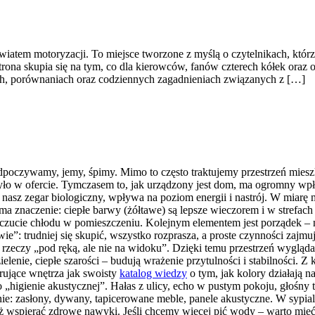
 światem motoryzacji. To miejsce tworzone z myślą o czytelnikach, któ
Strona skupia się na tym, co dla kierowców, fanów czterech kółek or
tach, porównaniach oraz codziennych zagadnieniach związanych z […]
oczywamy, jemy, śpimy. Mimo to często traktujemy przestrzeń mieszka
 było w ofercie. Tymczasem to, jak urządzony jest dom, ma ogromny wp
e nasz zegar biologiczny, wpływa na poziom energii i nastrój. W miarę 
 ma znaczenie: ciepłe barwy (żółtawe) są lepsze wieczorem i w strefach
czucie chłodu w pomieszczeniu. Kolejnym elementem jest porządek – n
wie”: trudniej się skupić, wszystko rozprasza, a proste czynności zaj
rzeczy „pod ręką, ale nie na widoku”. Dzięki temu przestrzeń wygląda 
elenie, ciepłe szarości – budują wrażenie przytulności i stabilności. Z
ujące wnętrza jak swoisty
katalog wiedzy
o tym, jak kolory działają n
 „higienie akustycznej”. Hałas z ulicy, echo w pustym pokoju, głośny t
zasłony, dywany, tapicerowane meble, panele akustyczne. W sypialni s
 wspierać zdrowe nawyki. Jeśli chcemy więcej pić wody – warto mieć