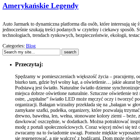
Amerykańskie Legendy
Auto Jarmark to dynamiczna platforma dla osób, które interesują się
jednocześnie szukają treści podanych w czytelny i ciekawy sposób. 
technologiach, trendach rynkowych, bezpieczeństwie, ekologii, tes
Categories:
Blog
Przeczytaj:
Spędzamy w pomieszczeniach większość życia – pracujemy, odp
biurko tam, gdzie był wolny kąt, a oświetlenie… jakie akurat
Podstawą jest światło. Naturalne światło dzienne synchronizuj
miejsca dobrze oświetlone naturalnie. Sztuczne oświetlenie też
ostre, „szpitalne” światło LED może męczyć oczy i tworzyć po
organizacji. Bałagan wizualny przekłada się na „bałagan w gło
zamykane szafki, pudełka, organizery, które pozwalają trzymać 
drewno, bawełna, len, wełna, stonowane kolory ziemi – beże, zi
dawkować oszczędnie, w dodatkach. Można potraktować inspir
modę z portali społecznościowych. Coraz więcej mówi się też o
zwracamy na to świadomie uwagi. Pomoże miękkie wyposażenie: 
się regenerować, a nie walczyć z bodźcami. Dom może również