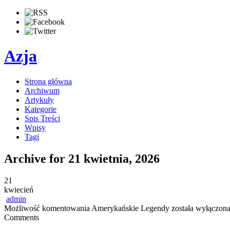
Azja
Strona główna
Archiwum
Artykuły
Kategorie
Spis Treści
Wpisy
Tagi
Archive for 21 kwietnia, 2026
21
kwiecień
admin
Możliwość komentowania
Amerykańskie Legendy
została wyłączon
Comments