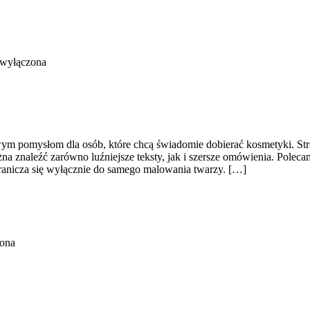
 wyłączona
wym pomysłom dla osób, które chcą świadomie dobierać kosmetyki. Stro
naleźć zarówno luźniejsze teksty, jak i szersze omówienia. Polecam Pr
granicza się wyłącznie do samego malowania twarzy. […]
zona