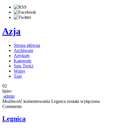
Azja
Strona główna
Archiwum
Artykuły
Kategorie
Spis Treści
Wpisy
Tagi
02
lipiec
admin
Możliwość komentowania
Legnica
została wyłączona
Comments
Legnica