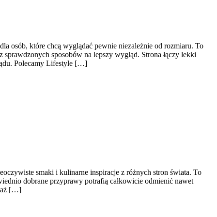
la osób, które chcą wyglądać pewnie niezależnie od rozmiaru. To
az sprawdzonych sposobów na lepszy wygląd. Strona łączy lekki
lądu. Polecamy Lifestyle […]
eoczywiste smaki i kulinarne inspiracje z różnych stron świata. To
wiednio dobrane przyprawy potrafią całkowicie odmienić nawet
waż […]