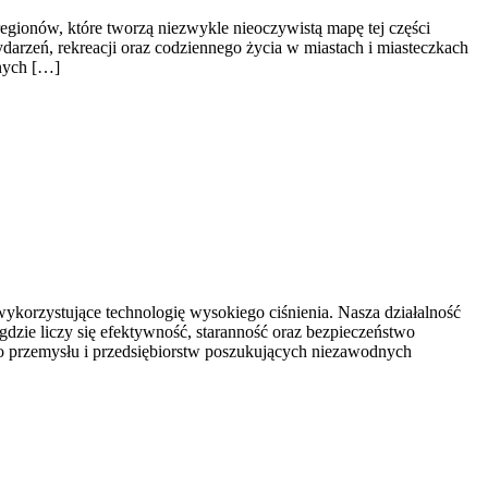
gionów, które tworzą niezwykle nieoczywistą mapę tej części
 wydarzeń, rekreacji oraz codziennego życia w miastach i miasteczkach
anych […]
korzystujące technologię wysokiego ciśnienia. Nasza działalność
dzie liczy się efektywność, staranność oraz bezpieczeństwo
go przemysłu i przedsiębiorstw poszukujących niezawodnych