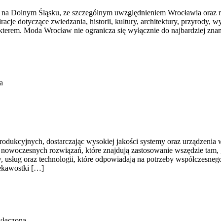
 na Dolnym Śląsku, ze szczególnym uwzględnieniem Wrocławia oraz re
iracje dotyczące zwiedzania, historii, kultury, architektury, przyrody,
rakterem. Moda Wrocław nie ogranicza się wyłącznie do najbardziej zn
a
kcyjnych, dostarczając wysokiej jakości systemy oraz urządzenia wy
u nowoczesnych rozwiązań, które znajdują zastosowanie wszędzie tam, g
 usług oraz technologii, które odpowiadają na potrzeby współczesne
ekawostki […]
yłączona