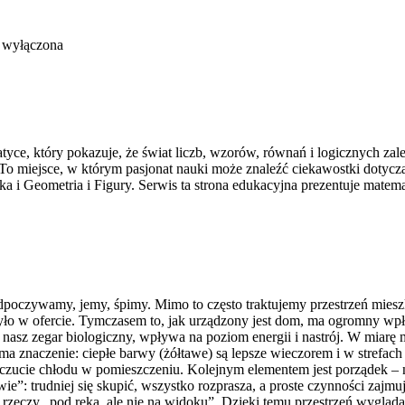
 wyłączona
ce, który pokazuje, że świat liczb, wzorów, równań i logicznych zale
To miejsce, w którym pasjonat nauki może znaleźć ciekawostki dotycz
Geometria i Figury. Serwis ta strona edukacyjna prezentuje matemat
oczywamy, jemy, śpimy. Mimo to często traktujemy przestrzeń mieszka
 było w ofercie. Tymczasem to, jak urządzony jest dom, ma ogromny wp
e nasz zegar biologiczny, wpływa na poziom energii i nastrój. W miarę 
 ma znaczenie: ciepłe barwy (żółtawe) są lepsze wieczorem i w strefach
czucie chłodu w pomieszczeniu. Kolejnym elementem jest porządek – n
wie”: trudniej się skupić, wszystko rozprasza, a proste czynności zaj
rzeczy „pod ręką, ale nie na widoku”. Dzięki temu przestrzeń wygląda 