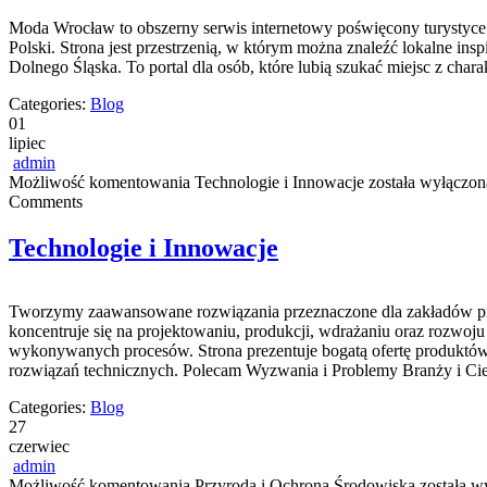
Moda Wrocław to obszerny serwis internetowy poświęcony turystyce
Polski. Strona jest przestrzenią, w którym można znaleźć lokalne insp
Dolnego Śląska. To portal dla osób, które lubią szukać miejsc z cha
Categories:
Blog
01
lipiec
admin
Możliwość komentowania
Technologie i Innowacje
została wyłączon
Comments
Technologie i Innowacje
Tworzymy zaawansowane rozwiązania przeznaczone dla zakładów produ
koncentruje się na projektowaniu, produkcji, wdrażaniu oraz rozwoj
wykonywanych procesów. Strona prezentuje bogatą ofertę produktów,
rozwiązań technicznych. Polecam Wyzwania i Problemy Branży i Ci
Categories:
Blog
27
czerwiec
admin
Możliwość komentowania
Przyroda i Ochrona Środowiska
została w