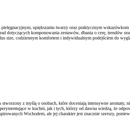
m pielęgnacyjnym, upiększaniu twarzy oraz praktycznym wskazówkom d
 porad dotyczących komponowania zestawów, dbania o cerę, trendów or
ą plus size, codziennym komfortem i indywidualnym podejściem do wyg
is stworzony z myślą o osobach, które doceniają intensywne aromaty, ni
sperymentujące w kuchni, jak i tych, którzy od dawna wiedzą, że odpo
spirowanych Wschodem, ale jej charakter jest znacznie szerszy, ponie