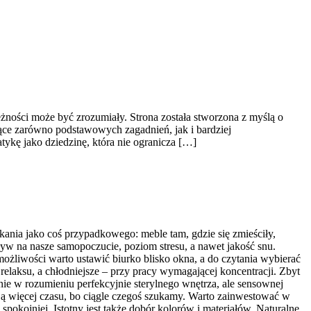
żności może być zrozumiały. Strona została stworzona z myślą o
ące zarówno podstawowych zagadnień, jak i bardziej
ykę jako dziedzinę, która nie ogranicza […]
nia jako coś przypadkowego: meble tam, gdzie się zmieściły,
ływ na nasze samopoczucie, poziom stresu, a nawet jakość snu.
możliwości warto ustawić biurko blisko okna, a do czytania wybierać
 relaksu, a chłodniejsze – przy pracy wymagającej koncentracji. Zbyt
ie w rozumieniu perfekcyjnie sterylnego wnętrza, ale sensownej
mują więcej czasu, bo ciągle czegoś szukamy. Warto zainwestować w
spokojniej. Istotny jest także dobór kolorów i materiałów. Naturalne