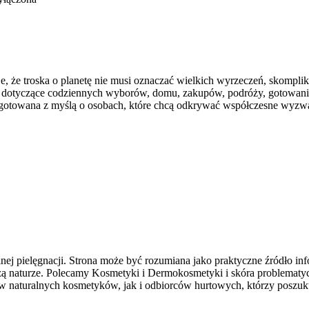
je, że troska o planetę nie musi oznaczać wielkich wyrzeczeń, skompl
sty dotyczące codziennych wyborów, domu, zakupów, podróży, gotowani
zygotowana z myślą o osobach, które chcą odkrywać współczesne wyzwa
lnej pielęgnacji. Strona może być rozumiana jako praktyczne źródło inf
iższą naturze. Polecamy Kosmetyki i Dermokosmetyki i skóra problema
 naturalnych kosmetyków, jak i odbiorców hurtowych, którzy poszuku