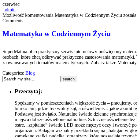
czerwiec
admin
Możliwość komentowania
Matematyka w Codziennym Życiu
została
Comments
Matematyka w Codziennym Życiu
SuperMatma.pl to praktyczny serwis internetowy poświęcony matematy
osobach, które chcą odkrywać praktyczne zastosowania matematyki. 
zaawansowanych tematów matematycznych. Zobacz także Matematyka i 
Categories:
Blog
Przeczytaj:
Spędzamy w pomieszczeniach większość życia – pracujemy, odp
biurko tam, gdzie był wolny kąt, a oświetlenie… jakie akurat
Podstawą jest światło. Naturalne światło dzienne synchronizuj
miejsca dobrze oświetlone naturalnie. Sztuczne oświetlenie też
ostre, „szpitalne” światło LED może męczyć oczy i tworzyć po
organizacji. Bałagan wizualny przekłada się na „bałagan w gło
zamykane szafki, pudełka, organizery, które pozwalają trzymać 