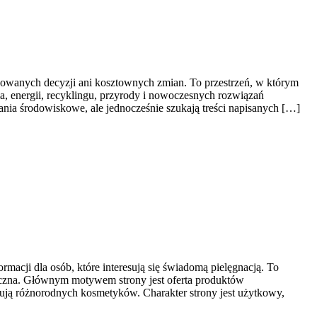
ikowanych decyzji ani kosztownych zmian. To przestrzeń, w którym
a, energii, recyklingu, przyrody i nowoczesnych rozwiązań
nia środowiskowe, ale jednocześnie szukają treści napisanych […]
ormacji dla osób, które interesują się świadomą pielęgnacją. To
tyczna. Głównym motywem strony jest oferta produktów
ją różnorodnych kosmetyków. Charakter strony jest użytkowy,