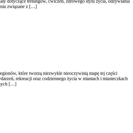
ły dotyczące treningów, ćwiczeń, zdrowego stylu życia, odżywiania
enia związane z […]
gionów, które tworzą niezwykle nieoczywistą mapę tej części
 wydarzeń, rekreacji oraz codziennego życia w miastach i miasteczkach
anych […]