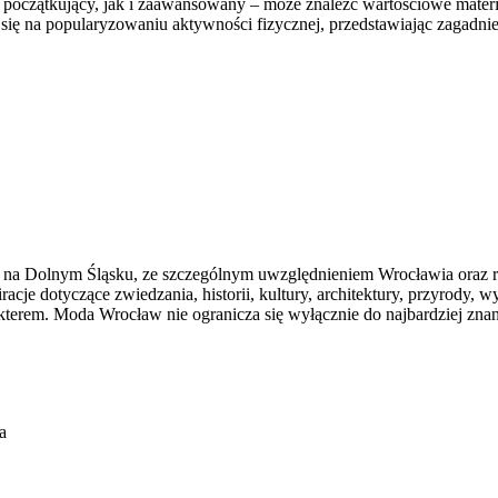
oczątkujący, jak i zaawansowany – może znaleźć wartościowe materia
się na popularyzowaniu aktywności fizycznej, przedstawiając zagadni
 na Dolnym Śląsku, ze szczególnym uwzględnieniem Wrocławia oraz re
iracje dotyczące zwiedzania, historii, kultury, architektury, przyrody,
rakterem. Moda Wrocław nie ogranicza się wyłącznie do najbardziej zn
a