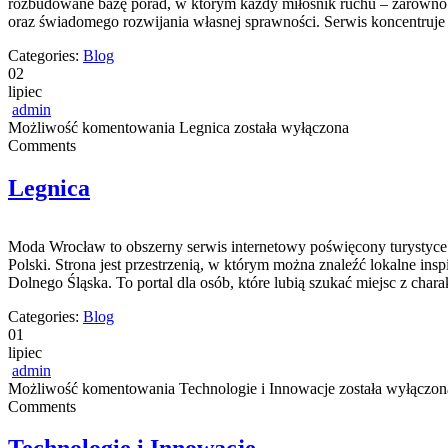
rozbudowane bazę porad, w którym każdy miłośnik ruchu – zarówno p
oraz świadomego rozwijania własnej sprawności. Serwis koncentruje 
Categories:
Blog
02
lipiec
admin
Możliwość komentowania
Legnica
została wyłączona
Comments
Legnica
Moda Wrocław to obszerny serwis internetowy poświęcony turystyce
Polski. Strona jest przestrzenią, w którym można znaleźć lokalne insp
Dolnego Śląska. To portal dla osób, które lubią szukać miejsc z cha
Categories:
Blog
01
lipiec
admin
Możliwość komentowania
Technologie i Innowacje
została wyłączon
Comments