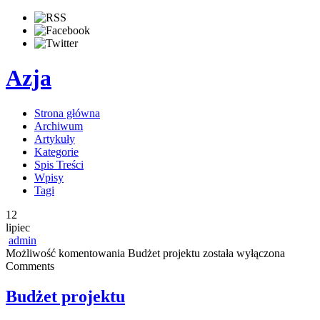
Azja
Strona główna
Archiwum
Artykuły
Kategorie
Spis Treści
Wpisy
Tagi
12
lipiec
admin
Możliwość komentowania
Budżet projektu
została wyłączona
Comments
Budżet projektu