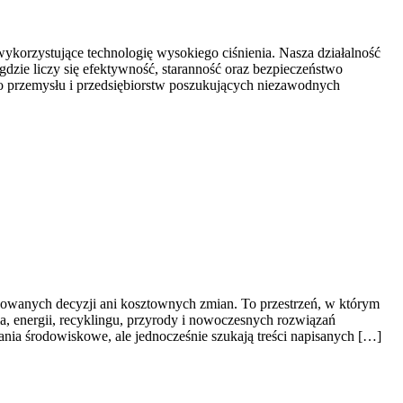
korzystujące technologię wysokiego ciśnienia. Nasza działalność
dzie liczy się efektywność, staranność oraz bezpieczeństwo
go przemysłu i przedsiębiorstw poszukujących niezawodnych
ikowanych decyzji ani kosztownych zmian. To przestrzeń, w którym
a, energii, recyklingu, przyrody i nowoczesnych rozwiązań
nia środowiskowe, ale jednocześnie szukają treści napisanych […]