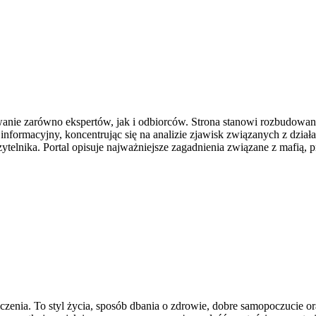
anie zarówno ekspertów, jak i odbiorców. Strona stanowi rozbudowane
nformacyjny, koncentrując się na analizie zjawisk związanych z dział
telnika. Portal opisuje najważniejsze zagadnienia związane z mafią, 
iczenia. To styl życia, sposób dbania o zdrowie, dobre samopoczucie o