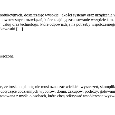
kcyjnych, dostarczając wysokiej jakości systemy oraz urządzenia wy
u nowoczesnych rozwiązań, które znajdują zastosowanie wszędzie tam, g
 usług oraz technologii, które odpowiadają na potrzeby współczesne
ekawostki […]
yłączona
je, że troska o planetę nie musi oznaczać wielkich wyrzeczeń, skompl
sty dotyczące codziennych wyborów, domu, zakupów, podróży, gotowani
zygotowana z myślą o osobach, które chcą odkrywać współczesne wyzwa