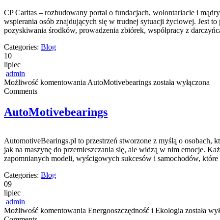
CP Caritas – rozbudowany portal o fundacjach, wolontariacie i mąd
wspierania osób znajdujących się w trudnej sytuacji życiowej. Jest t
pozyskiwania środków, prowadzenia zbiórek, współpracy z darczyńc
Categories:
Blog
10
lipiec
admin
Możliwość komentowania
AutoMotivebearings
została wyłączona
Comments
AutoMotivebearings
AutomotiveBearings.pl to przestrzeń stworzone z myślą o osobach, kt
jak na maszynę do przemieszczania się, ale widzą w nim emocje. Ka
zapomnianych modeli, wyścigowych sukcesów i samochodów, które na
Categories:
Blog
09
lipiec
admin
Możliwość komentowania
Energooszczędność i Ekologia
została wy
Comments