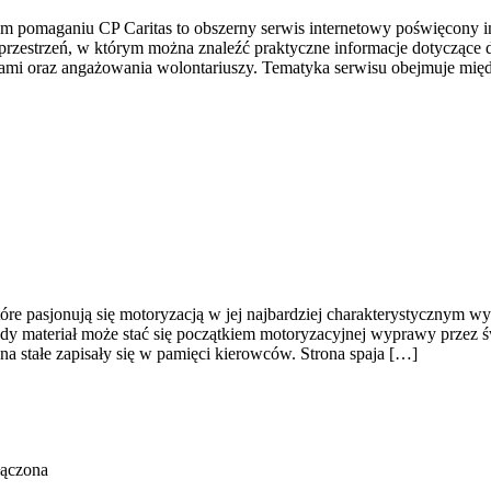
rym pomaganiu CP Caritas to obszerny serwis internetowy poświęcony
o przestrzeń, w którym można znaleźć praktyczne informacje dotyczące 
ami oraz angażowania wolontariuszy. Tematyka serwisu obejmuje międ
óre pasjonują się motoryzacją w jej najbardziej charakterystycznym wy
żdy materiał może stać się początkiem motoryzacyjnej wyprawy przez 
 stałe zapisały się w pamięci kierowców. Strona spaja […]
łączona