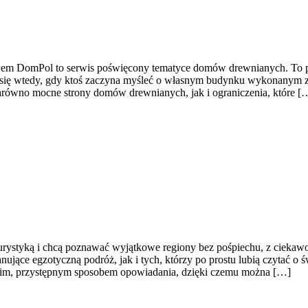
m DomPol to serwis poświęcony tematyce domów drewnianych. To przys
ją się wtedy, gdy ktoś zaczyna myśleć o własnym budynku wykonanym z
równo mocne strony domów drewnianych, jak i ograniczenia, które [
ę turystyką i chcą poznawać wyjątkowe regiony bez pośpiechu, z ciekaw
ące egzotyczną podróż, jak i tych, którzy po prostu lubią czytać o świe
ekkim, przystępnym sposobem opowiadania, dzięki czemu można […]